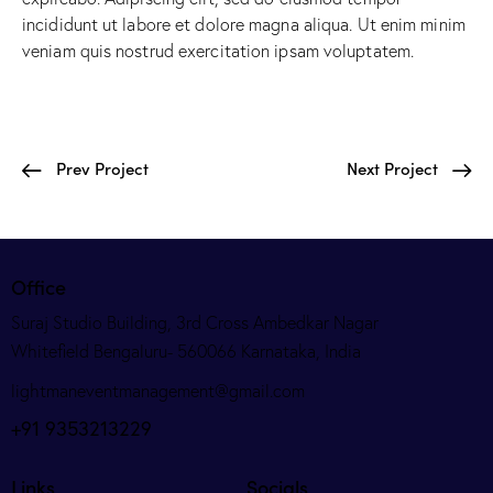
incididunt ut labore et dolore magna aliqua. Ut enim minim
veniam quis nostrud exercitation ipsam voluptatem.
Prev Project
Next Project
Office
Suraj Studio Building, 3rd Cross Ambedkar Nagar
Whitefield Bengaluru- 560066 Karnataka, India
lightmaneventmanagement@gmail.com
+91 9353213229
Links
Socials