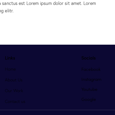
ta sanctus est Lorem ipsum dolor sit amet. Lorem
 elitr.
Links
Socials
Facebook
Home
Instagram
About Us
Youtube
Our Work
Google
Contact us