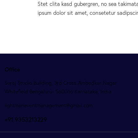
Stet clita kasd gubergren, no sea takima
ipsum dolor sit amet, consetetur sadipscing
Office
Suraj Studio Building, 3rd Cross Ambedkar Nagar
Whitefield Bengaluru- 560066 Karnataka, India
lightmaneventmanagement@gmail.com
+91 9353213229